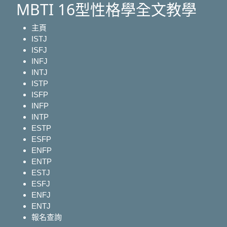
MBTI 16型性格學全文教學
主頁
ISTJ
ISFJ
INFJ
INTJ
ISTP
ISFP
INFP
INTP
ESTP
ESFP
ENFP
ENTP
ESTJ
ESFJ
ENFJ
ENTJ
報名查詢