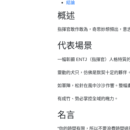
結論
概述
指揮官敢作敢為，奇思妙想頻出，意
代表場景
一幅彰顯 ENTJ（指揮官）人格特
靈動的犬只，仿佛是默契十足的夥伴。
如軍陣，松針在風中沙沙作響。整幅
有成竹、勢必掌控全域的魄力。
名言
“你的時間有限，所以不要浪費時間過