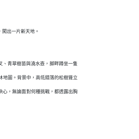
，闖出一片新天地。
草叉、青翠樹苗與澆水壺，脚畔蹲坐一隻
樹林地圖。背景中，高低錯落的松樹聳立
決心，無論面對何種挑戰，都透露出胸