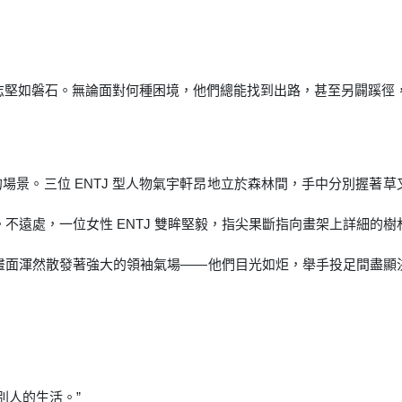
志堅如磐石。無論面對何種困境，他們總能找到出路，甚至另闢蹊徑
質的場景。三位 ENTJ 型人物氣宇軒昂地立於森林間，手中分別握著
不遠處，一位女性 ENTJ 雙眸堅毅，指尖果斷指向畫架上詳細的
畫面渾然散發著強大的領袖氣場——他們目光如炬，舉手投足間盡顯
別人的生活。”