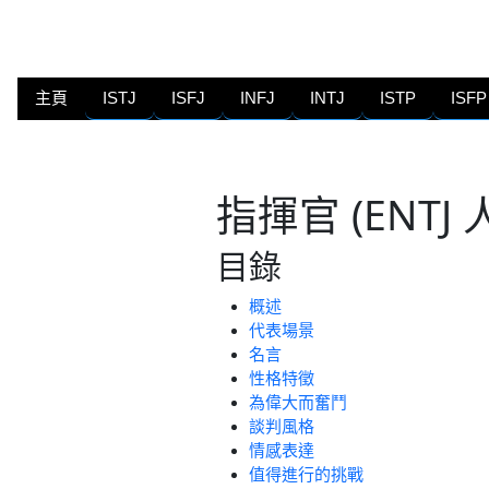
主頁
ISTJ
ISFJ
INFJ
INTJ
ISTP
ISFP
指揮官 (ENTJ 
目錄
概述
代表場景
名言
性格特徵
為偉大而奮鬥
談判風格
情感表達
值得進行的挑戰